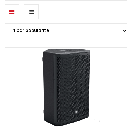
popularité
Grid
List
view
view