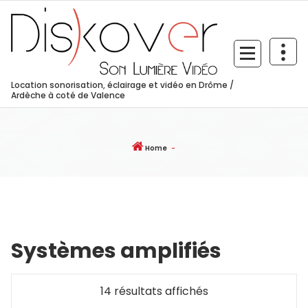
Skip
to
content
Location sonorisation, éclairage et vidéo en Drôme /
Ardèche à coté de Valence
Home
-
Systèmes amplifiés
Trié
14 résultats affichés
par