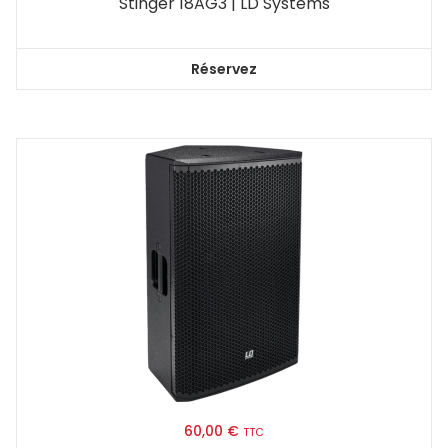
Stinger 18AG3 | LD Systems
Réservez
60,00
€
TTC