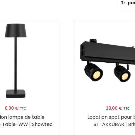
6,00
€
30,00
€
TTC
TTC
ion lampe de table
Location spot pour 
E Table-WW | Showtec
BT-AKKUBAR | Bri