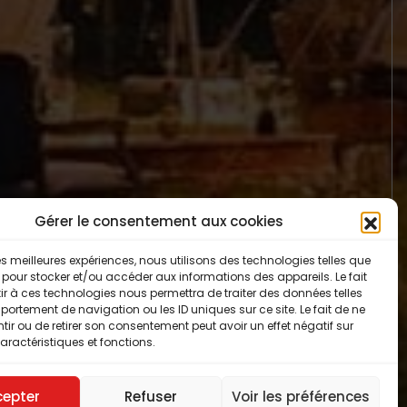
Gérer le consentement aux cookies
 les meilleures expériences, nous utilisons des technologies telles que
 pour stocker et/ou accéder aux informations des appareils. Le fait
r à ces technologies nous permettra de traiter des données telles
ortement de navigation ou les ID uniques sur ce site. Le fait de ne
ir ou de retirer son consentement peut avoir un effet négatif sur
aractéristiques et fonctions.
cepter
Refuser
Voir les préférences