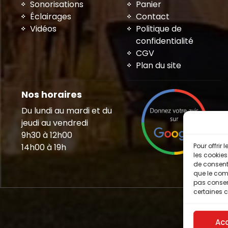
Sonorisations
Panier
Éclairages
Contact
Vidéos
Politique de
confidentialité
CGV
Plan du site
Nos horaires
Du lundi au mardi et du
jeudi au vendredi
9h30 à 12h00
14h00 à 19h
Pour offrir
les cookies
de consenti
que le comp
pas consent
certaines c
Ac