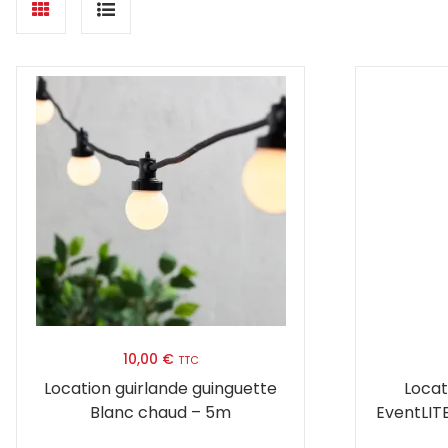
Grid
List
view
view
10,00
€
TTC
Location guirlande guinguette
Locat
Blanc chaud – 5m
EventLIT