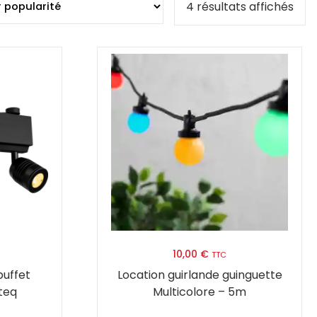
Trié
4 résultats affichés
par
popu
10,00
€
TTC
buffet
Location guirlande guinguette
teq
Multicolore – 5m