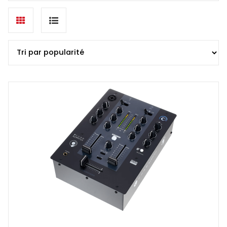
popularité
Grid
List
view
view