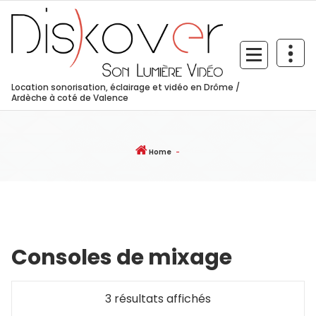
Skip
to
content
Location sonorisation, éclairage et vidéo en Drôme /
Ardèche à coté de Valence
Home
-
Consoles de mixage
Trié
3 résultats affichés
par