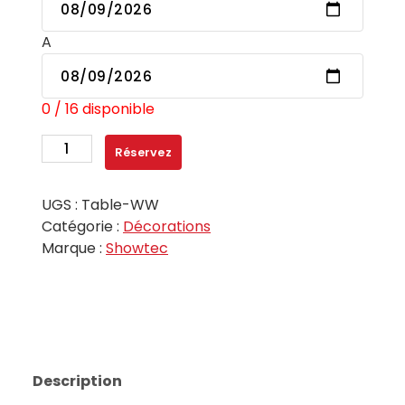
A
0 / 16 disponible
quantité
Réservez
de
Lampe
UGS :
Table-WW
compacte
Catégorie :
Décorations
sur
Marque :
Showtec
batterie
IP54
graduable,
noire
-
EventLITE
Description
Table-
WW