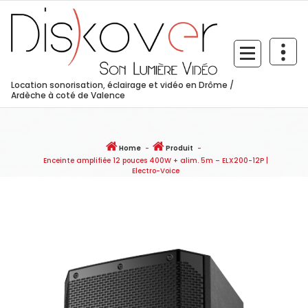
Skip
to
content
Location sonorisation, éclairage et vidéo en Drôme /
Ardèche à coté de Valence
Home
-
Produit
-
Enceinte amplifiée 12 pouces 400W + alim. 5m – ELX200-12P |
Electro-Voice