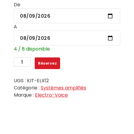
De
A
4 / 8 disponible
quantité
Réservez
de
Enceinte
UGS :
KIT-ELX12
amplifiée
Catégorie :
Systèmes amplifiés
12
Marque :
Electro-Voice
pouces
400W
+
alim.
5m
-