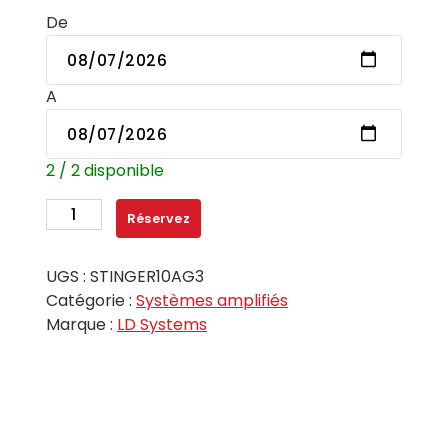
De
A
2 / 2 disponible
quantité
Réservez
de
Enceinte
UGS :
STINGER10AG3
de
Catégorie :
Systèmes amplifiés
sonorisation
Marque :
LD Systems
amplifiée,
10
pouces,
300W
-