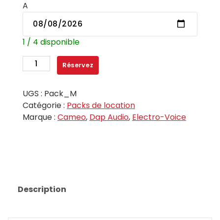
A
1 / 4 disponible
quantité
Réservez
de
Pack
UGS :
Pack_M
M
Catégorie :
Packs de location
Marque :
Cameo
,
Dap Audio
,
Electro-Voice
Description