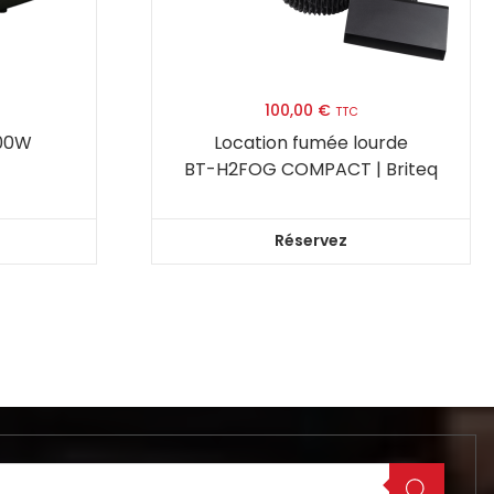
100,00
€
TTC
700W
Location fumée lourde
BT-H2FOG COMPACT | Briteq
Réservez