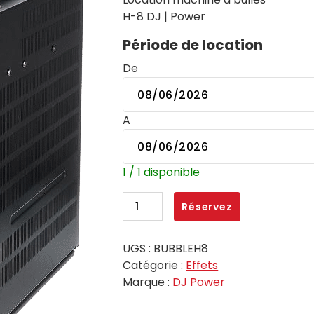
H-8 DJ | Power
Période de location
De
A
1 / 1 disponible
quantité
Réservez
de
Machine
UGS :
BUBBLEH8
à
Catégorie :
Effets
bulles
Marque :
DJ Power
gros
débit