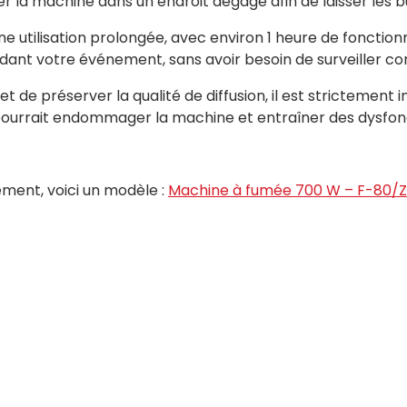
 la machine dans un endroit dégagé afin de laisser les b
une utilisation prolongée, avec environ 1 heure de foncti
ndant votre événement, sans avoir besoin de surveiller co
de préserver la qualité de diffusion, il est strictement inte
pté pourrait endommager la machine et entraîner des dysf
ement, voici un modèle :
Machine à fumée 700 W – F-80/Z 