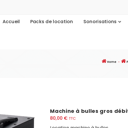
Accueil
Packs de location
Sonorisations
Home
-
P
Machine à bulles gros déb
80,00
€
TTC
Location machine à bulles