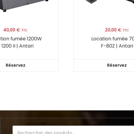
40,00
€
20,00
€
TTC
TTC
tion fumée 1200W
Location fumée 
 1200 II | Antari
F-80Z | Antari
Réservez
Réservez
Recherche
de