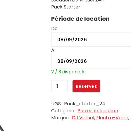
Pack Starter
Période de location
De
A
2 / 3 disponible
quantité
Réservez
de
DJ
UGS :
Pack_starter_24
Virtuel
Catégorie :
Packs de location
-
Marque :
DJ Virtuel
,
Electro-Voice
,
Pack
Starter