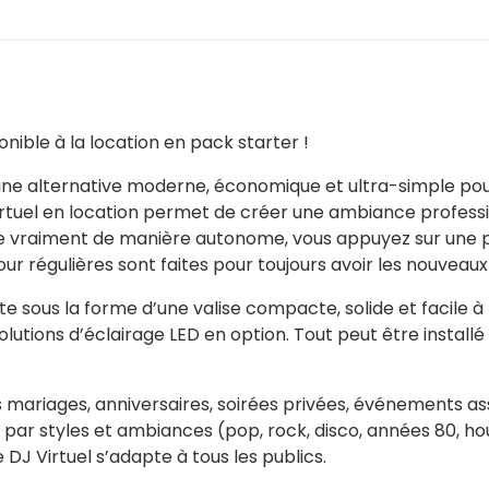
nible à la location en pack starter !
i une alternative moderne, économique et ultra-simple po
 Virtuel en location permet de créer une ambiance profess
e vraiment de manière autonome, vous appuyez sur une play
our régulières sont faites pour toujours avoir les nouveau
nte sous la forme d’une valise compacte, solide et facile
s solutions d’éclairage LED en option. Tout peut être instal
s mariages, anniversaires, soirées privées, événements ass
s par styles et ambiances (pop, rock, disco, années 80, hou
 DJ Virtuel s’adapte à tous les publics.