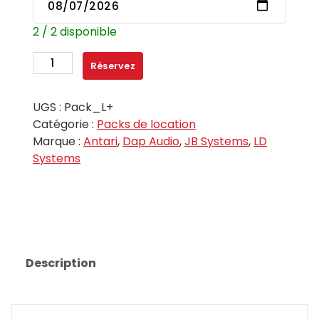
2 / 2 disponible
quantité
Réservez
de
Pack
UGS :
Pack_L+
L+
Catégorie :
Packs de location
Marque :
Antari
,
Dap Audio
,
JB Systems
,
LD
Systems
Description