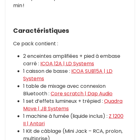
min !
Caractéristiques
Ce pack contient :
2 enceintes amplifiées + pied à embase
carré :
ICOA 12A | LD Systems
1 caisson de basse :
ICOA SUB15A | LD
Systems
1 table de mixage avec connexion
Bluetooth :
Core scratch | Dap Audio
1 set d’effets lumineux + trépied :
Quadra
Move | JB Systems
1 machine à fumée (liquide inclus) :
Z 1200
II | Antari
1 Kit de câblage (Mini Jack – RCA, prolon,
multiprise)