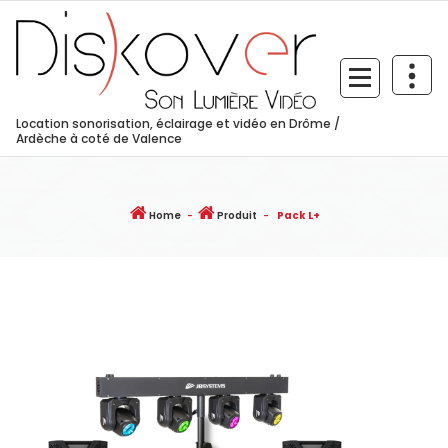
Skip
to
content
Location sonorisation, éclairage et vidéo en Drôme /
Ardèche à coté de Valence
Home
-
Produit
-
Pack L+