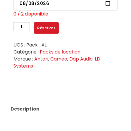
0 / 2 disponible
quantité
Réservez
de
Pack
UGS :
Pack_XL
XL
Catégorie :
Packs de location
Marque :
Antari
,
Cameo
,
Dap Audio
,
LD
Systems
Description