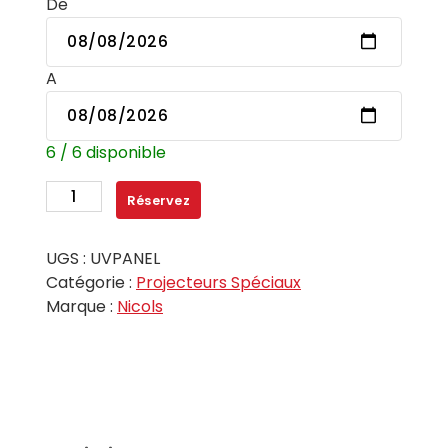
De
A
6 / 6 disponible
quantité
Réservez
de
Panneau
UGS :
UVPANEL
UV
Catégorie :
Projecteurs Spéciaux
36
Marque :
Nicols
LED
de
3W
-
UV
PANEL