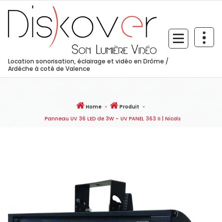
Skip
to
content
Location sonorisation, éclairage et vidéo en Drôme /
Ardèche à coté de Valence
Home
-
Produit
-
Panneau UV 36 LED de 3W – UV PANEL 363 II | Nicols