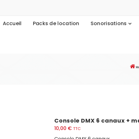
Accueil
Packs de location
Sonorisations
H
Console DMX 6 canaux + ma
10,00
€
TTC
Console DMX 6 canaux