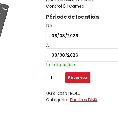
Control 6 | Cameo
Période de location
De
A
1 / 1 disponible
quantité
Réservez
de
Console
UGS :
CONTROL6
DMX
Catégorie :
Pupitres DMX
6
canaux
+