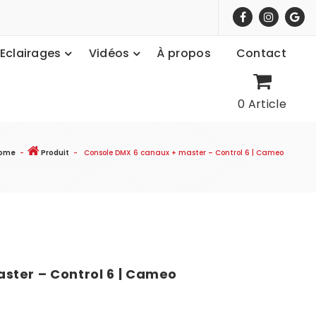
Eclairages
Vidéos
À propos
Contact
0 Article
ome
-
Produit
-
Console DMX 6 canaux + master – Control 6 | Cameo
ster – Control 6 | Cameo